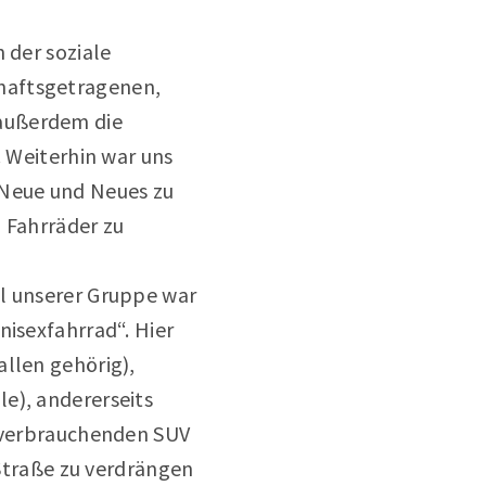
 der soziale
haftsgetragenen,
 außerdem die
. Weiterhin war uns
 Neue und Neues zu
n Fahrräder zu
el unserer Gruppe war
nisexfahrrad“. Hier
allen gehörig),
e), andererseits
urverbrauchenden SUV
 Straße zu verdrängen