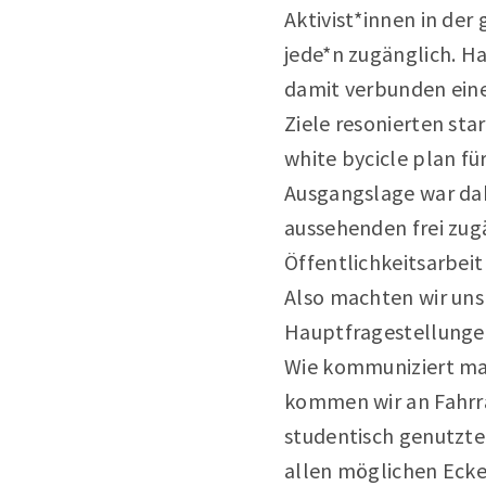
Aktivist*innen in de
jede*n zugänglich. 
damit verbunden eine 
Ziele resonierten st
white bycicle plan fü
Ausgangslage war dabe
aussehenden frei zug
Öffentlichkeitsarbei
Also machten wir uns
Hauptfragestellungen
Wie kommuniziert ma
kommen wir an Fahrrä
studentisch genutzten
allen möglichen Ecke