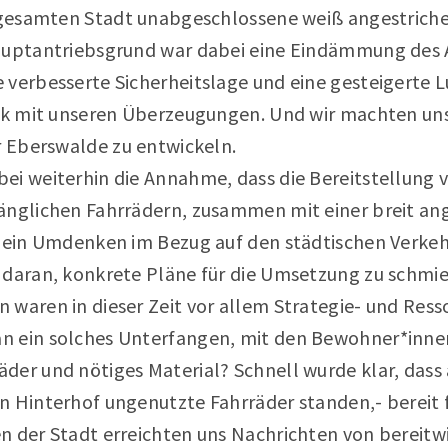
r gesamten Stadt unabgeschlossene weiß angestriche
Hauptantriebsgrund war dabei eine Eindämmung des
verbesserte Sicherheitslage und eine gesteigerte Lu
ark mit unseren Überzeugungen. Und wir machten uns
r Eberswalde zu entwickeln.
i weiterhin die Annahme, dass die Bereitstellung v
änglichen Fahrrädern, zusammen mit einer breit an
t ein Umdenken im Bezug auf den städtischen Verkeh
 daran, konkrete Pläne für die Umsetzung zu schmi
 waren in dieser Zeit vor allem Strategie- und Ress
n ein solches Unterfangen, mit den Bewohner*innen
der und nötiges Material? Schnell wurde klar, dass 
 Hinterhof ungenutzte Fahrräder standen,- bereit f
n der Stadt erreichten uns Nachrichten von bereitwi