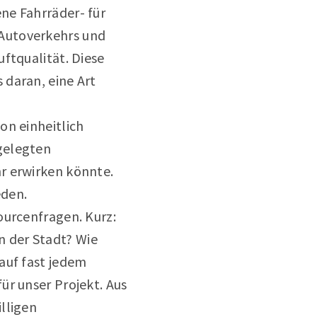
ne Fahrräder- für
 Autoverkehrs und
ftqualität. Diese
 daran, eine Art
on einheitlich
gelegten
r erwirken könnte.
eden.
ourcenfragen. Kurz:
 der Stadt? Wie
auf fast jedem
ür unser Projekt. Aus
lligen