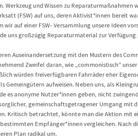
n. Werkzeug und Wissen zu Reparaturmaßnahmen wa
ksatt (FSW) auf uns, deren Aktivist*innen bereit wa
 wir auf einer FSW- Versammlung unsere Ideen vors
de uns großzügig Reparaturmaterial zur Verfügung g
eren Auseinandersetzung mit den Mustern des Comm
unehmend Zweifel daran, wie „commonistisch“ unser
eßlich würden freiverfügbaren Fahrräder eher Eigen
als Gemeingütern aufweisen. Neben uns, als Kleingru
ürde es anonyme Nutzer*innen geben, nicht zwingend 
rsorglicher, gemeinschaftsgetragener Umgang mit 
n. Kritisch betrachtet, könnte man die Aktion mit 
nbestimmten Empfänger*innen vergleichen. Nach die
seren Plan radikal um.